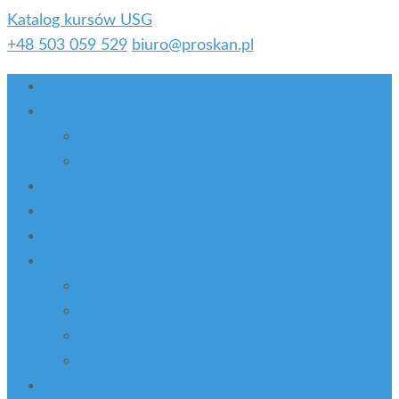
Katalog kursów USG
+48 503 059 529
biuro@proskan.pl
O nas
Produkty
USG
Wózki
Kursy USG
Serwis
Aktualności
Usługi
LEASING
Dotacje UE i nie tylko
Zostań partnerem PROskan
Komis – używane aparaty usg
Kontakt