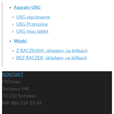
Aparaty USG
USG stacjonarne
USG Przenośne
USG typu tablet
Wózki
Z RĄCZKAMI, składany, na kółkach
BEZ RĄCZEK, składany, na kółkach
KONTAKT
PROskan
Tychowo 54E
73-110 Tychowo
NIP 886-214-57-69