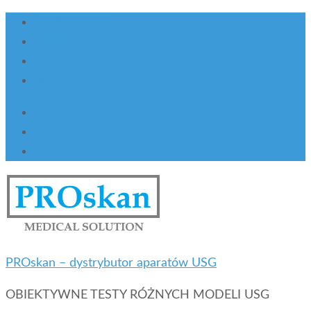
KURS ONLINE
KURSY STACJON.
WARSZTATY
BLOG
PROskan – dystrybutor aparatów USG
OBIEKTYWNE TESTY RÓŻNYCH MODELI USG