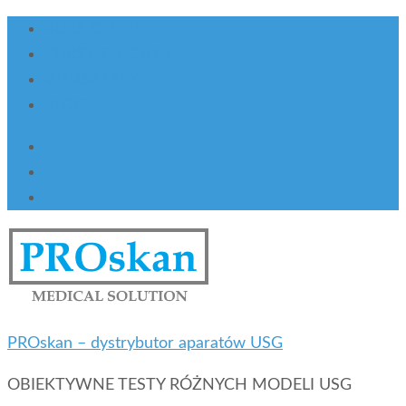
KURS ONLINE
KURSY STACJON.
WARSZTATY
BLOG
PROskan – dystrybutor aparatów USG
OBIEKTYWNE TESTY RÓŻNYCH MODELI USG