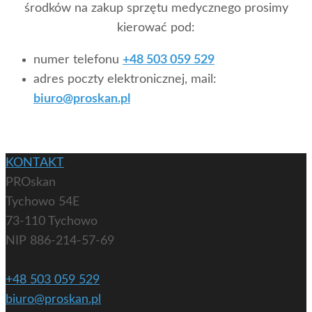
środków na zakup sprzętu medycznego prosimy
kierować pod:
numer telefonu
+48 503 059 529
adres poczty elektronicznej, mail:
biuro@proskan.pl
KONTAKT
PROskan
Tychowo 54E
73-110 Tychowo
NIP 886-214-57-69
+48 503 059 529
biuro@proskan.pl