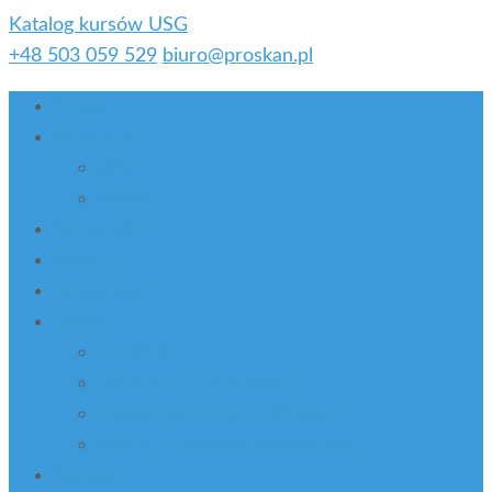
Katalog kursów USG
+48 503 059 529
biuro@proskan.pl
O nas
Produkty
USG
Wózki
Kursy USG
Serwis
Aktualności
Usługi
LEASING
Dotacje UE i nie tylko
Zostań partnerem PROskan
Komis – używane aparaty usg
Kontakt