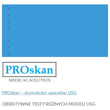
KURS ONLINE
KURSY STACJON.
WARSZTATY
BLOG
PROskan – dystrybutor aparatów USG
OBIEKTYWNE TESTY RÓŻNYCH MODELI USG