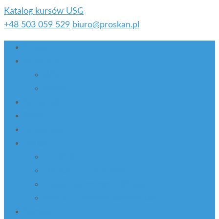
Katalog kursów USG
+48 503 059 529
biuro@proskan.pl
O nas
Produkty
USG
Wózki
Kursy USG
Serwis
Aktualności
Usługi
LEASING
Dotacje UE i nie tylko
Zostań partnerem PROskan
Komis – używane aparaty usg
Kontakt