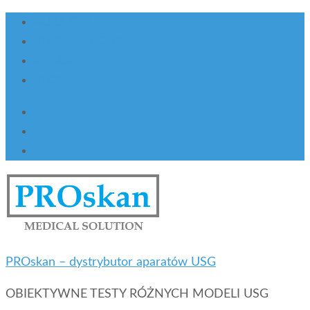
KURS ONLINE
KURSY STACJON.
WARSZTATY
BLOG
PROskan – dystrybutor aparatów USG
OBIEKTYWNE TESTY RÓŻNYCH MODELI USG