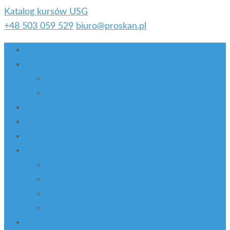
Katalog kursów USG
+48 503 059 529
biuro@proskan.pl
O nas
Produkty
USG
Wózki
Kursy USG
Serwis
Aktualności
Usługi
LEASING
Dotacje UE i nie tylko
Zostań partnerem PROskan
Komis – używane aparaty usg
Kontakt