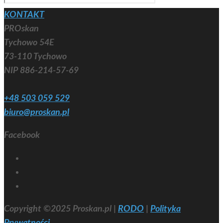
KONTAKT
PROskan
Tychowo 54E
73-110 Tychowo
NIP 886-214-57-69
+48 503 059 529
biuro@proskan.pl
Facebook
Copyright ©2025 Proskan.pl |
RODO
|
Polityka
Prywatności