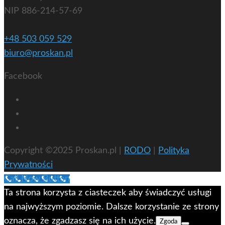
NIP 886-214-57-69
+48 503 059 529
biuro@proskan.pl
Facebook
Copyright ©2025 Proskan.pl |
RODO
|
Polityka
Prywatności
Call Now Button
Ta strona korzysta z ciasteczek aby świadczyć usługi
na najwyższym poziomie. Dalsze korzystanie ze strony
oznacza, że zgadzasz się na ich użycie.
Zgoda