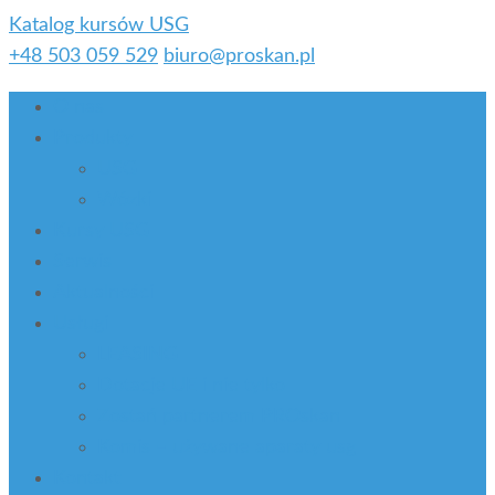
Katalog kursów USG
+48 503 059 529
biuro@proskan.pl
O nas
Produkty
USG
Wózki
Kursy USG
Serwis
Aktualności
Usługi
LEASING
Dotacje UE i nie tylko
Zostań partnerem PROskan
Komis – używane aparaty usg
Kontakt