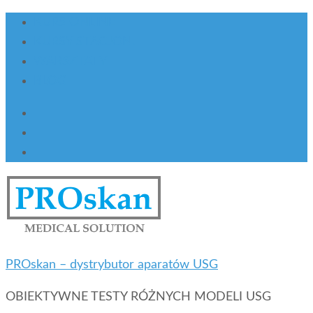
KURS ONLINE
KURSY STACJON.
WARSZTATY
BLOG
PROskan – dystrybutor aparatów USG
OBIEKTYWNE TESTY RÓŻNYCH MODELI USG