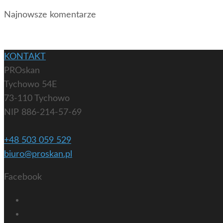
Najnowsze komentarze
KONTAKT
PROskan
Tychowo 54E
73-110 Tychowo
NIP 886-214-57-69
+48 503 059 529
biuro@proskan.pl
Facebook