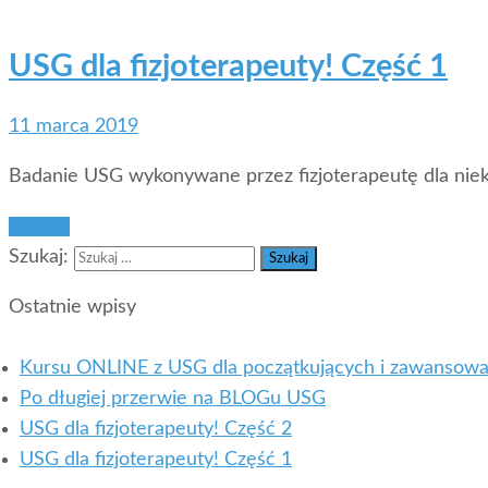
USG dla fizjoterapeuty! Część 1
11 marca 2019
Badanie USG wykonywane przez fizjoterapeutę dla niek
Więcej
Szukaj:
Ostatnie wpisy
Kursu ONLINE z USG dla początkujących i zawansow
Po długiej przerwie na BLOGu USG
USG dla fizjoterapeuty! Część 2
USG dla fizjoterapeuty! Część 1