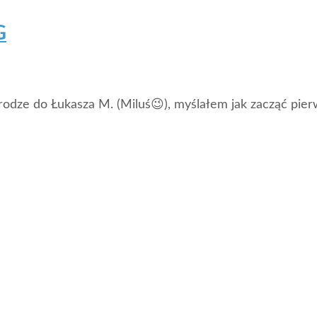
G
dze do Łukasza M. (Miluś😉), myślałem jak zacząć pierw