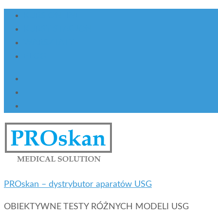
KURS ONLINE
KURSY STACJON.
WARSZTATY
BLOG
PROskan – dystrybutor aparatów USG
OBIEKTYWNE TESTY RÓŻNYCH MODELI USG