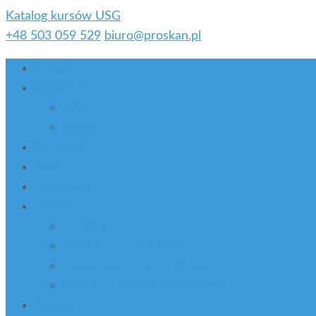
Katalog kursów USG
+48 503 059 529
biuro@proskan.pl
O nas
Produkty
USG
Wózki
Kursy USG
Serwis
Aktualności
Usługi
LEASING
Dotacje UE i nie tylko
Zostań partnerem PROskan
Komis – używane aparaty usg
Kontakt