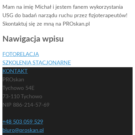
Mam na imię Michał i jestem fanem wykorzystania
USG do badań narządu ruchu przez fizjoterapeutów!
Skontaktuj się ze mną na PROskan.pl
Nawigacja wpisu
FOTORELACJA
SZKOLENIA STACJONARNE
KONTAKT
PROskan
Tychowo 54E
73-110 Tychowo
NIP 886-214-57-69
+48 503 059 529
biuro@proskan.pl