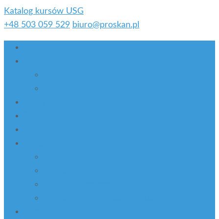
Katalog kursów USG
+48 503 059 529
biuro@proskan.pl
O nas
Produkty
USG
Wózki
Kursy USG
Serwis
Aktualności
Usługi
LEASING
Dotacje UE i nie tylko
Zostań partnerem PROskan
Komis – używane aparaty usg
Kontakt