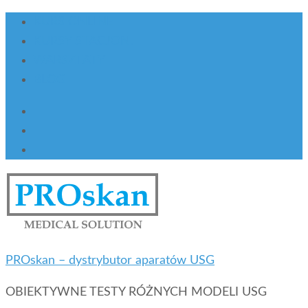
KURS ONLINE
KURSY STACJON.
WARSZTATY
BLOG
PROskan – dystrybutor aparatów USG
OBIEKTYWNE TESTY RÓŻNYCH MODELI USG