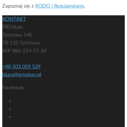
Zapoznaj się z
RODO i Regulaminem.
KONTAKT
PROskan
Tychowo 54E
73-110 Tychowo
NIP 886-214-57-69
+48 503 059 529
biuro@proskan.pl
Facebook