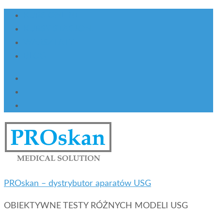
KURS ONLINE
KURSY STACJON.
WARSZTATY
BLOG
PROskan – dystrybutor aparatów USG
OBIEKTYWNE TESTY RÓŻNYCH MODELI USG