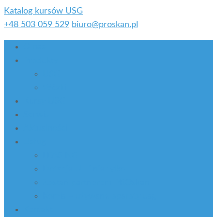
Katalog kursów USG
+48 503 059 529
biuro@proskan.pl
O nas
Produkty
USG
Wózki
Kursy USG
Serwis
Aktualności
Usługi
LEASING
Dotacje UE i nie tylko
Zostań partnerem PROskan
Komis – używane aparaty usg
Kontakt