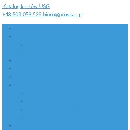
Katalog kursów USG
+48 503 059 529
biuro@proskan.pl
O nas
Produkty
USG
Wózki
Kursy USG
Serwis
Aktualności
Usługi
LEASING
Dotacje UE i nie tylko
Zostań partnerem PROskan
Komis – używane aparaty usg
Kontakt