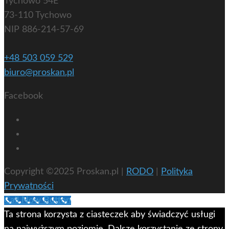
Tychowo 54E
73-110 Tychowo
NIP 886-214-57-69
+48 503 059 529
biuro@proskan.pl
Facebook
Copyright ©2025 Proskan.pl |
RODO
|
Polityka
Prywatności
Call Now Button
Ta strona korzysta z ciasteczek aby świadczyć usługi
na najwyższym poziomie. Dalsze korzystanie ze strony