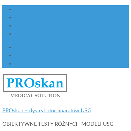
KURS ONLINE
KURSY STACJON.
WARSZTATY
BLOG
PROskan – dystrybutor aparatów USG
OBIEKTYWNE TESTY RÓŻNYCH MODELI USG