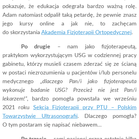
pokazuje, że edukacja odegrała bardzo ważną rolę.
Adam natomiast odpalił taką petardę, że pewnie znasz
jego kursy online a jak nie, to zachęcam
do skorzystania
Akademia Fizjoterapii Ortopedycznej
.
Po drugie
– nam jako fizjoterapeutą,
praktykom wykorzystującym USG w codziennej pracy
gabinetu, którzy musieli czasem zderzać się ze ścianą
w postaci niezrozumienia u pacjentów i/lub personelu
medycznego
„dlaczego Pan/i jako fizjoterapeuta
wykonuje badanie USG? Przecież nie jest Pan/i
lekarzem!”
, bardzo pomogła powstała we wrześniu
2021 roku
Sekcja Fizjoterapii przy PTU – Polskim
Towarzystwie Ultrasonografii
. Dlaczego pomogła?
O tym postaram się napisać niebawem…