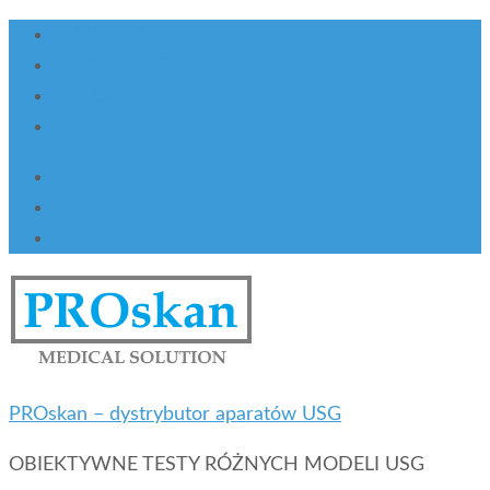
KURS ONLINE
KURSY STACJON.
WARSZTATY
BLOG
PROskan – dystrybutor aparatów USG
OBIEKTYWNE TESTY RÓŻNYCH MODELI USG