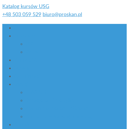
Katalog kursów USG
+48 503 059 529
biuro@proskan.pl
O nas
Produkty
USG
Wózki
Kursy USG
Serwis
Aktualności
Usługi
LEASING
Dotacje UE i nie tylko
Zostań partnerem PROskan
Komis – używane aparaty usg
Kontakt