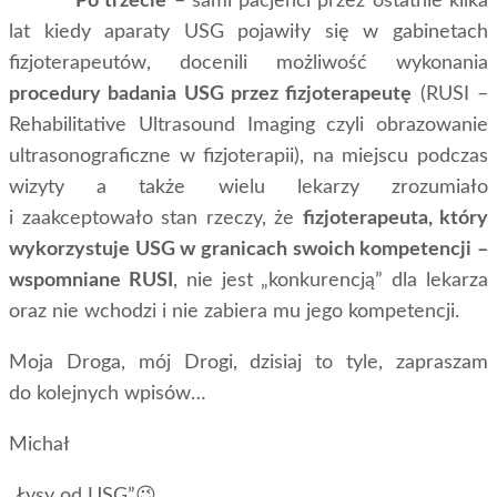
Po trzecie
– sami pacjenci przez ostatnie kilka
lat kiedy aparaty USG pojawiły się w gabinetach
fizjoterapeutów, docenili możliwość wykonania
procedury badania USG przez fizjoterapeutę
(RUSI –
Rehabilitative Ultrasound Imaging czyli obrazowanie
ultrasonograficzne w fizjoterapii), na miejscu podczas
wizyty a także wielu lekarzy zrozumiało
i zaakceptowało stan rzeczy, że
fizjoterapeuta, który
wykorzystuje USG w granicach swoich kompetencji –
wspomniane RUSI
, nie jest „konkurencją” dla lekarza
oraz nie wchodzi i nie zabiera mu jego kompetencji.
Moja Droga, mój Drogi, dzisiaj to tyle, zapraszam
do kolejnych wpisów…
Michał
„Łysy od USG”😉