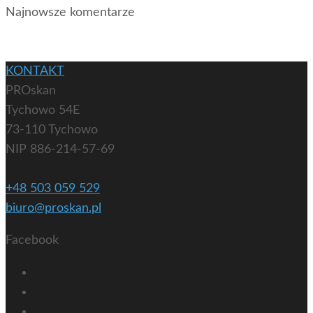
Najnowsze komentarze
KONTAKT
PROskan
Tychowo 54E
73-110 Tychowo
NIP 886-214-57-69
+48 503 059 529
biuro@proskan.pl
Facebook