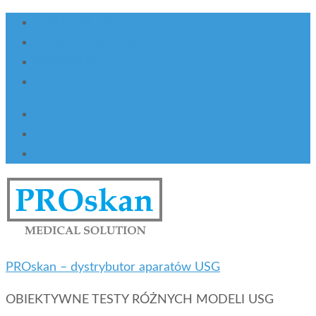
KURS ONLINE
KURSY STACJON.
WARSZTATY
BLOG
PROskan – dystrybutor aparatów USG
OBIEKTYWNE TESTY RÓŻNYCH MODELI USG