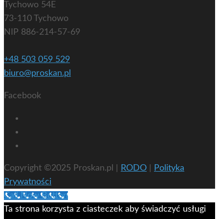
Tychowo 54E
73-110 Tychowo
NIP 886-214-57-69
+48 503 059 529
biuro@proskan.pl
Facebook
Copyright ©2025 Proskan.pl |
RODO
|
Polityka
Prywatności
Call Now Button
Ta strona korzysta z ciasteczek aby świadczyć usługi