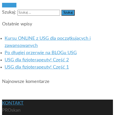
Więcej
Szukaj:
Ostatnie wpisy
Kursu ONLINE z USG dla początkujących i
zawansowanych
Po długiej przerwie na BLOGu USG
USG dla fizjoterapeuty! Część 2
USG dla fizjoterapeuty! Część 1
Najnowsze komentarze
KONTAKT
PROskan