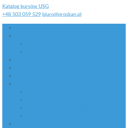
Katalog kursów USG
+48 503 059 529
biuro@proskan.pl
O nas
Produkty
USG
Wózki
Kursy USG
Serwis
Aktualności
Usługi
LEASING
Dotacje UE i nie tylko
Zostań partnerem PROskan
Komis – używane aparaty usg
Kontakt