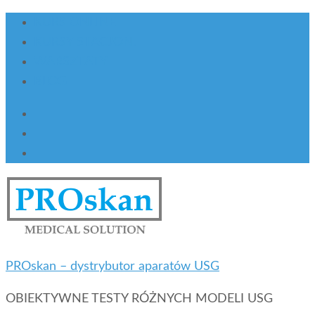
KURS ONLINE
KURSY STACJON.
WARSZTATY
BLOG
PROskan – dystrybutor aparatów USG
OBIEKTYWNE TESTY RÓŻNYCH MODELI USG