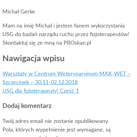
Michał Gerke
Mam na imię Michał i jestem fanem wykorzystania
USG do badań narządu ruchu przez fizjoterapeutów!
Skontaktuj się ze mną na PROskan.pl
Nawigacja wpisu
Warsztaty w Centrum Weterynaryjnym MAX-WET –
Szczecinek – 30.11-02.12.2018
USG dla fizjoterapeuty! Część 1
Dodaj komentarz
Twój adres email nie zostanie opublikowany.
Pola, których wypełnienie jest wymagane, są