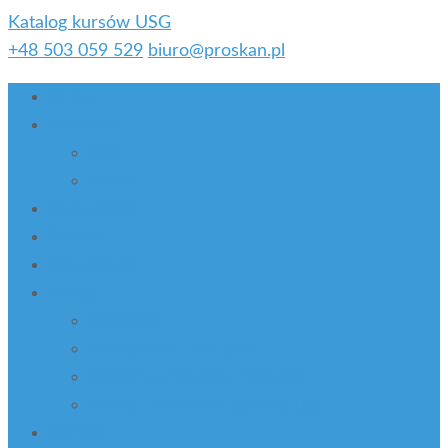
Katalog kursów USG
+48 503 059 529
biuro@proskan.pl
O nas
Produkty
USG
Wózki
Kursy USG
Serwis
Aktualności
Usługi
LEASING
Dotacje UE i nie tylko
Zostań partnerem PROskan
Komis – używane aparaty usg
Kontakt