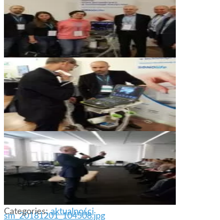
p_sm_50778_1
sm_20181130_102313.jpg-
e1544693563982
Categories:
aktualności
sm_20181201_104508.jpg