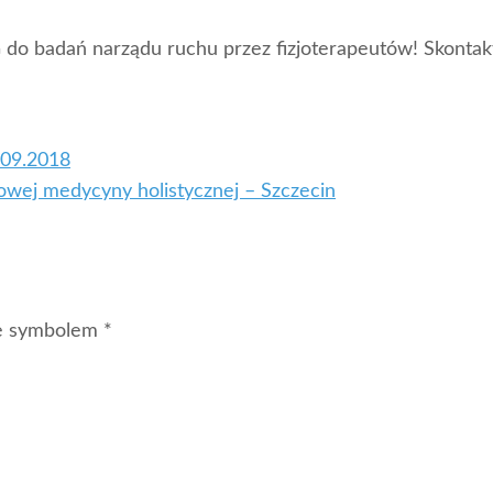
do badań narządu ruchu przez fizjoterapeutów! Skontak
0.09.2018
wej medycyny holistycznej – Szczecin
ne symbolem *