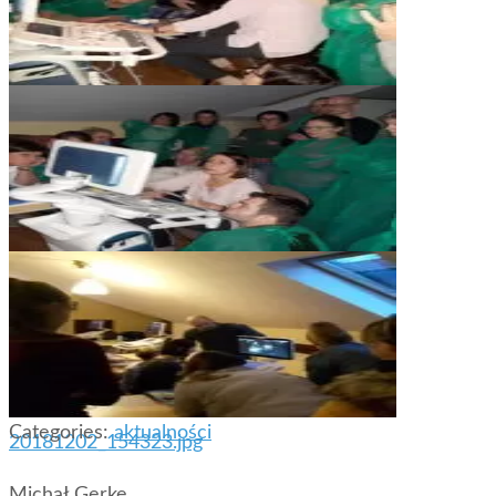
20181201_170633.jpg
20181201_165604_1.jpg
Categories:
aktualności
20181202_154323.jpg
Michał Gerke