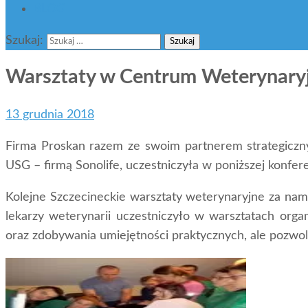
BLOG
Szukaj:
Warsztaty w Centrum Weterynary
13 grudnia 2018
Firma Proskan razem ze swoim partnerem strategiczny
USG – firmą Sonolife, uczestniczyła w poniższej konfere
Kolejne Szczecineckie warsztaty weterynaryjne za n
lekarzy weterynarii uczestniczyło w warsztatach org
oraz zdobywania umiejętności praktycznych, ale pozwo