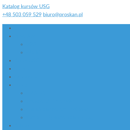
Katalog kursów USG
+48 503 059 529
biuro@proskan.pl
O nas
Produkty
USG
Wózki
Kursy USG
Serwis
Aktualności
Usługi
LEASING
Dotacje UE i nie tylko
Zostań partnerem PROskan
Komis – używane aparaty usg
Kontakt