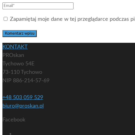
Zapamiętaj moje dane w tej przeglądarce podczas pi
KONTAKT
PROskan
Tychowo 54E
73-110 Tychowo
NIP 886-214-57-69
+48 503 059 529
biuro@proskan.pl
Facebook