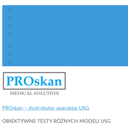
KURS ONLINE
KURSY STACJON.
WARSZTATY
BLOG
PROskan – dystrybutor aparatów USG
OBIEKTYWNE TESTY RÓŻNYCH MODELI USG