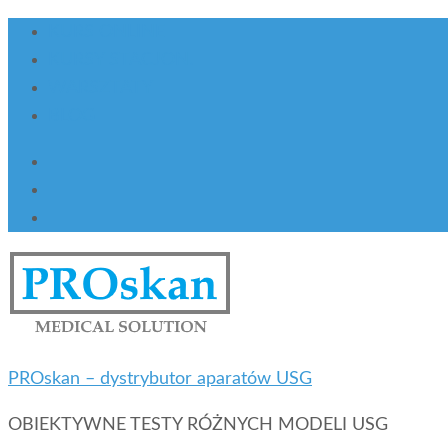
KURS ONLINE
KURSY STACJON.
WARSZTATY
BLOG
PROskan – dystrybutor aparatów USG
OBIEKTYWNE TESTY RÓŻNYCH MODELI USG