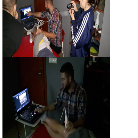
20191005_164033