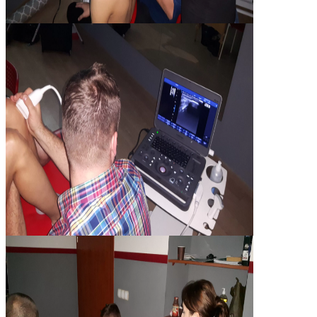
20191006_123559
20191005_183403