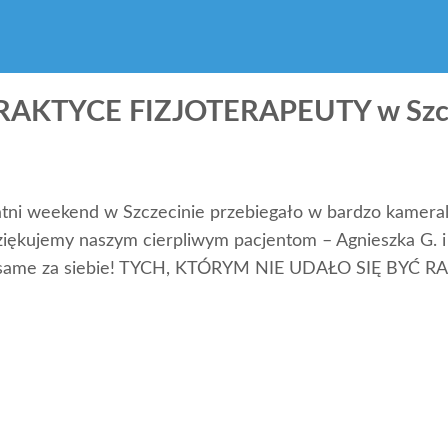
 PRAKTYCE FIZJOTERAPEUTY w Szc
atni weekend w Szczecinie przebiegało w bardzo kameral
ękujemy naszym cierpliwym pacjentom – Agnieszka G. i
wią same za siebie! TYCH, KTÓRYM NIE UDAŁO SIĘ B