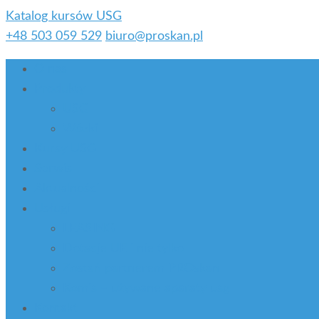
Katalog kursów USG
+48 503 059 529
biuro@proskan.pl
O nas
Produkty
USG
Wózki
Kursy USG
Serwis
Aktualności
Usługi
LEASING
Dotacje UE i nie tylko
Zostań partnerem PROskan
Komis – używane aparaty usg
Kontakt