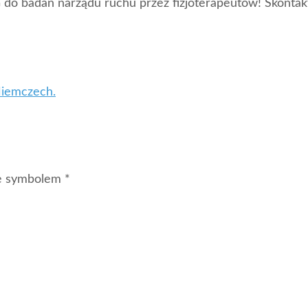
do badań narządu ruchu przez fizjoterapeutów! Skontak
Niemczech.
ne symbolem *