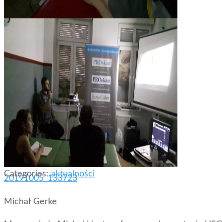
20191005_163854
Categories:
aktualności
20191005_133723
Michał Gerke